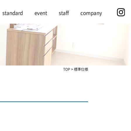
standard
event
staff
company
TOP
>
標準仕様